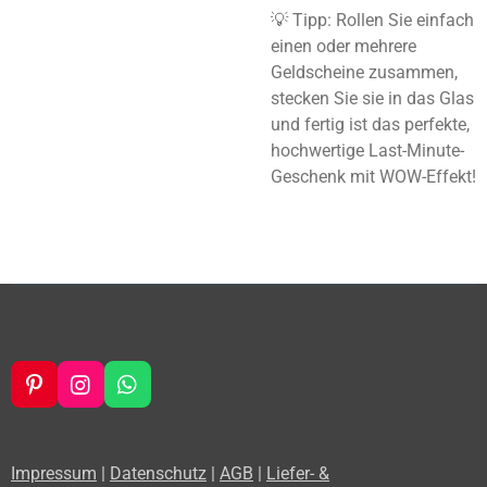
💡
Tipp:
Rollen Sie einfach
einen oder mehrere
Geldscheine zusammen,
stecken Sie sie in das Glas
und fertig ist das perfekte,
hochwertige Last-Minute-
Geschenk mit WOW-Effekt!
P
I
W
i
n
h
n
s
a
t
t
t
Impressum
|
Datenschutz
|
AGB
|
Liefer- &
e
a
s